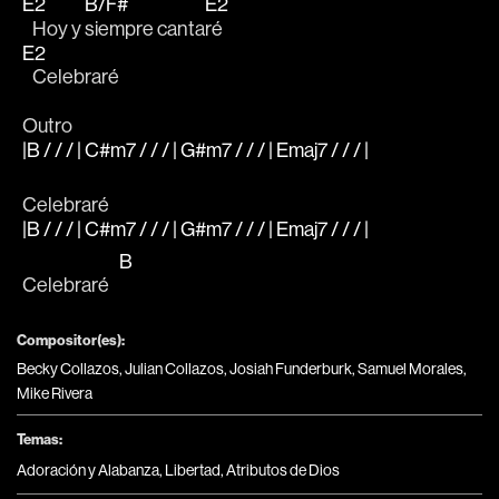
E2
B/F#
E2
   Hoy y 
siempre canta
ré
E2
   Celebraré
Outro
|B / / / | C#m7 / / / | G#m7 / / / | Emaj7 / / / |
Celebraré
|B / / / | C#m7 / / / | G#m7 / / / | Emaj7 / / / |
B
Celebraré   
Compositor(es):
Becky Collazos, Julian Collazos, Josiah Funderburk, Samuel Morales,
Mike Rivera
Temas:
Adoración y Alabanza
,
Libertad
,
Atributos de Dios