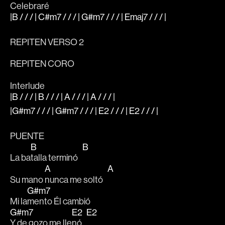
Celebraré
|B / / / | C#m7 / / / | G#m7 / / / | Emaj7 / / / |
REPITEN VERSO 2
REPITEN CORO
Interlude
|B / / / | B / / / | A / / / | A / / / |
|G#m7 / / / | G#m7 / / / | E2 / / / | E2 / / / |
PUENTE
B
B
La ba
talla terminó   
A
A
Su mano 
nunca me soltó   
G#m7
Mi la
mento Él cambió
G#m7
E2
E2
Y de gozo me lle
nó   