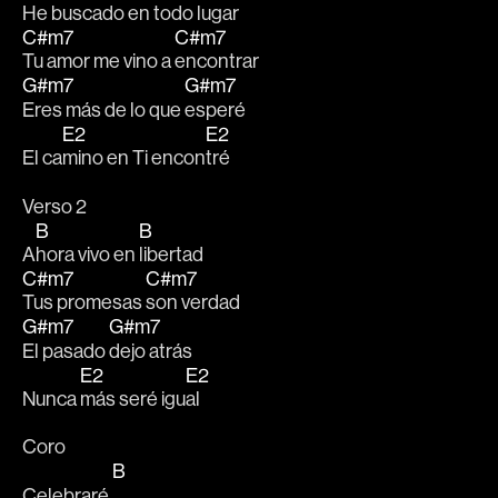
He buscado en to
do lugar
C#m7
C#m7
Tu amor me vino a 
encontrar 
G#m7
G#m7
Eres más de lo que 
esperé
E2
E2
El ca
mino en Ti encon
tré 
Verso 2
B
B
A
hora vivo en 
libertad
C#m7
C#m7
Tus promesas 
son verdad
G#m7
G#m7
El pasado 
dejo atrás
E2
E2
Nunca 
más seré igu
al
Coro
B
Celebraré 