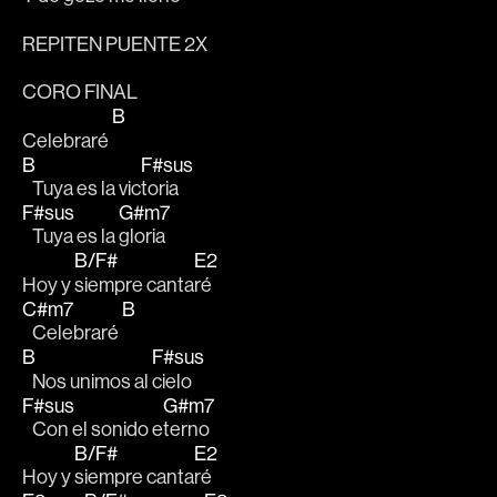
REPITEN PUENTE 2X
CORO FINAL 
B
Celebraré 
B
F#sus
   Tuya es la vic
toria
F#sus
G#m7
   Tuya es la 
gloria
B/F#
E2
Hoy y 
siempre canta
ré 
C#m7
B
   Celebraré 
B
F#sus
   Nos unimos al 
cielo
F#sus
G#m7
   Con el sonido e
terno
B/F#
E2
Hoy y 
siempre canta
ré  