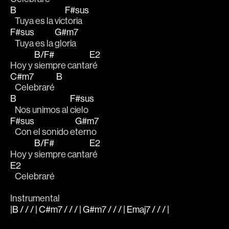
B
F#sus
   Tuya es la vic
toria
F#sus
G#m7
   Tuya es la 
gloria
B/F#
E2
Hoy y 
siempre canta
ré 
C#m7
B
   Celebraré 
B
F#sus
   Nos unimos al 
cielo
F#sus
G#m7
   Con el sonido e
terno
B/F#
E2
Hoy y 
siempre canta
ré
E2
   Celebraré
Instrumental
|B / / / | C#m7 / / / | G#m7 / / / | Emaj7 / / / |