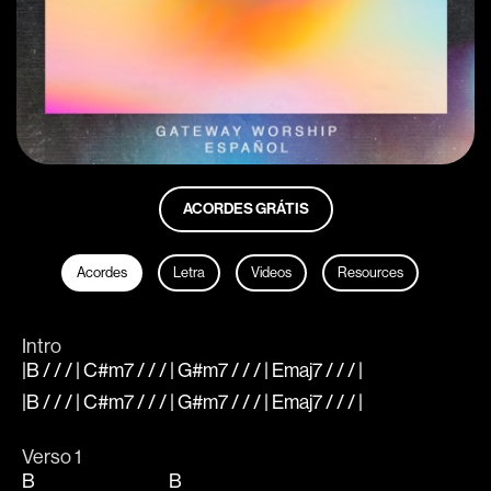
ACORDES GRÁTIS
Acordes
Letra
Videos
Resources
Intro
|B / / / | C#m7 / / / | G#m7 / / / | Emaj7 / / / |
|B / / / | C#m7 / / / | G#m7 / / / | Emaj7 / / / |
Verso 1
B
B