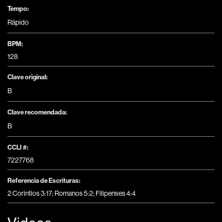
Tempo:
Rápido
BPM:
128
Clave original:
B
Clave recomendada:
B
CCLI #:
7227768
Referencia de Escrituras:
2 Corintios 3:17; Romanos 5:2; Filipenses 4:4