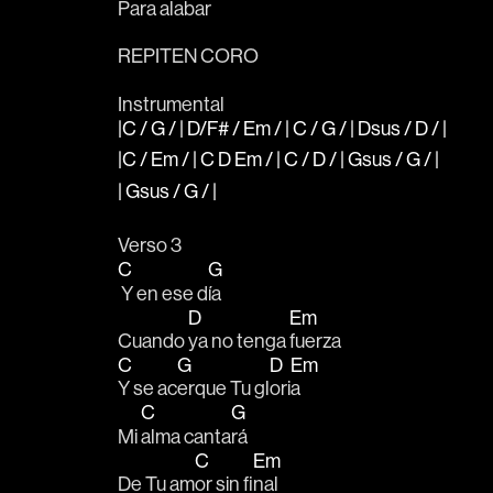
Para 
alab
ar        
REPITEN CORO
Instrumental
|C / G / | D/F# / Em / | C / G / | Dsus / D / |
|C / Em / | C D Em / | C / D / | Gsus / G / |
| Gsus / G / |
Verso 3
C
G
 Y en ese d
ía
D
Em
Cuando 
ya no tenga 
fuerza
C
G
D
Em
Y se ac
erque Tu gl
ori
a  
C
G
Mi 
alma canta
rá 
C
Em
De Tu am
or sin fi
nal