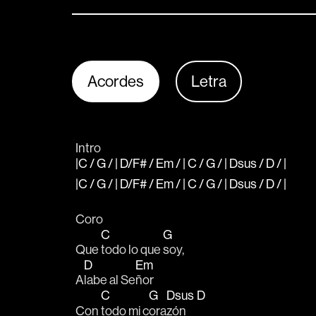
Acordes
Letra
Intro
|C / G / | D/F# / Em / | C / G / | Dsus / D / |
|C / G / | D/F# / Em / | C / G / | Dsus / D / |
Coro
C
G
Que 
todo lo que 
soy,
D
Em
A
labe al Se
ñor
C
G
Dsus
D
Con 
todo mi c
ora
zón     