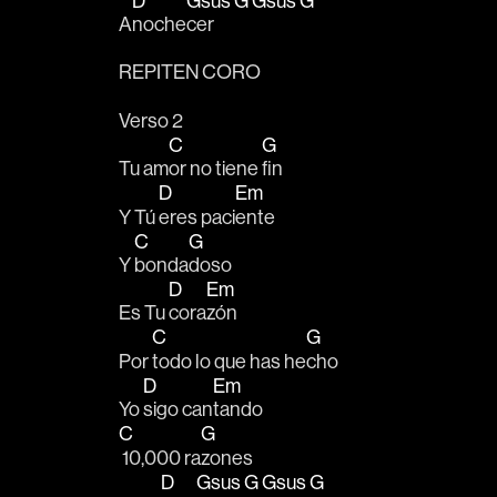
D
Gsus
G
Gsus
G
A
noche
cer      
REPITEN CORO
Verso 2
C
G
Tu am
or no tiene 
fin 
D
Em
Y Tú 
eres paci
ente 
C
G
Y 
bonda
doso 
D
Em
Es Tu 
cora
zón
C
G
Por 
todo lo que has he
cho  
D
Em
Yo 
sigo can
tando 
C
G
 10,000 ra
zones  
D
Gsus
G
Gsus
G