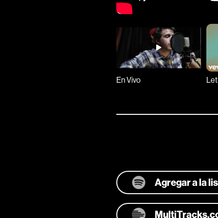
En Vivo
Let
Agregar a la l
MultiTracks.