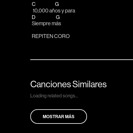
C
G
 10,000 añ
os y para 
D
G
Siempre m
ás 
REPITEN CORO
Canciones Similares
Loading related songs...
MOSTRAR MÁS