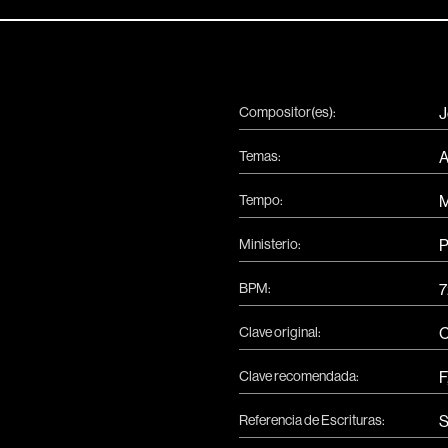
Compositor(es):
J
Temas:
A
Tempo:
M
Ministerio:
P
BPM:
7
Clave original:
Clave recomendada:
F
Referencia de Escrituras:
S