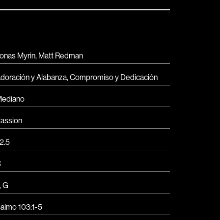
onas Myrin, Matt Redman
doración y Alabanza
,
Compromiso y Dedicación
ediano
assion
2.5
C
,
G
almo 103:1-5