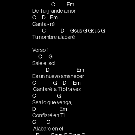
C
Em
De Tu gr
ande a
mor
C
D
Em
Can
ta - 
ré
C
D
Gsus
G
Gsus
G
Tu n
ombre a
laba
ré        
Verso 1
C
G
Sa
le el 
sol
D
Em
Es un 
nuevo amane
cer
C
G
D
Em
 Cantaré 
 a Ti 
otra 
vez 
C
G
Sea lo que 
venga,
D
Em
Confiaré en
 Ti
C
G
 Alaba
ré en el  