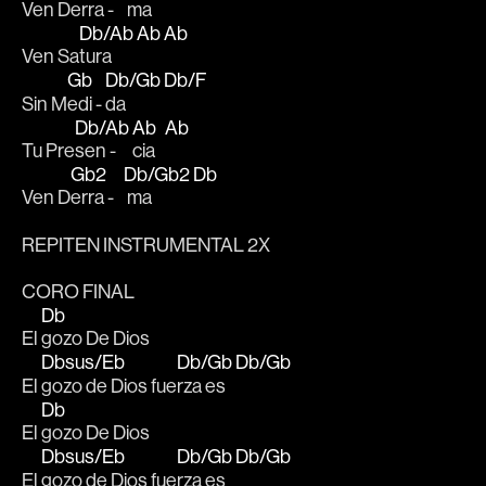
Ven D
erra -   
 ma        
Db/Ab
Ab
Ab
Ven Sa
tura      
Gb
Db/Gb
Db/F
Sin M
edi - 
da          
Db/Ab
Ab
Ab
Tu Pre
sen - 
cia   
Gb2
Db/Gb2
Db
Ven D
erra -   
 ma        
REPITEN INSTRUMENTAL 2X
CORO FINAL
Db
El 
gozo De Dios
Dbsus/Eb
Db/Gb
Db/Gb
El 
gozo de Dios fue
rza es  
Db
El 
gozo De Dios
Dbsus/Eb
Db/Gb
Db/Gb
El 
gozo de Dios fue
rza es  