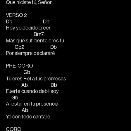
Que hiciste tú, Se
ñor
VERSO 2
Db
Db
Hoy yo decido cr
eer
Bm7
Más que sufi
ciente eres tú
Gb2
Db
Por 
siempre declara
ré
PRE-CORO
Gb
Tu eres 
Fiel a tus promesas
Ab
Db
Fuerte 
cuando debil 
soy
Gb
Al 
estar en tu presencia
Ab
Yo con 
todo cantaré
CORO