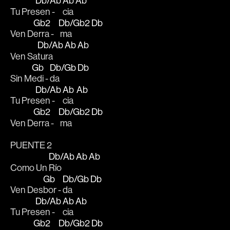
Db/Ab
Ab
Ab
Tu Pre
sen - 
cia 
Gb2
Db/Gb2
Db
Ven D
erra -   
 ma        
Db/Ab
Ab
Ab
Ven Sa
tura      
Gb
Db/Gb
Db
Sin M
edi - 
da          
Db/Ab
Ab
Ab
Tu Pre
sen - 
cia  
Gb2
Db/Gb2
Db
Ven D
erra -   
 ma        
PUENTE 2
Db/Ab
Ab
Ab
Como Un 
Río      
Gb
Db/Gb
Db
Ven Des
bor - 
da        
Db/Ab
Ab
Ab
Tu Pre
sen - 
cia 
Gb2
Db/Gb2
Db