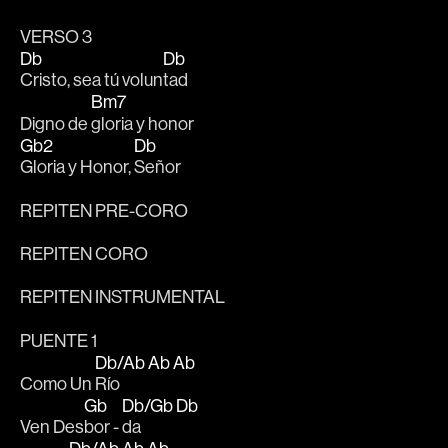
VERSO 3
Db
Db
Cristo, sea tú volun
tad
Bm7
Digno de 
gloria y honor
Gb2
Db
Gloria y Honor, 
Señor
REPITEN PRE-CORO
REPITEN CORO
REPITEN INSTRUMENTAL
PUENTE 1
Db/Ab
Ab
Ab
Como Un 
Río      
Gb
Db/Gb
Db
Ven Des
bor - 
da        