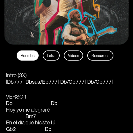
Acordes
Letra
Videos
Resources
Intro (3X)
|Db / / / | Dbsus/Eb / / / | Db/Gb / / / | Db/Gb / / / |
VERSO 1 
Db
Db
Hoy yo me alegraré 
Bm7
En el día 
que hiciste tú
Gb2
Db