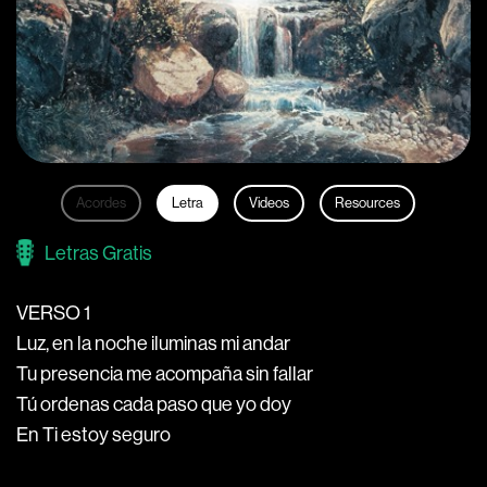
Acordes
Letra
Videos
Resources
Letras Gratis
VERSO 1
Luz, en la noche iluminas mi andar
Tu presencia me acompaña sin fallar
Tú ordenas cada paso que yo doy
En Ti estoy seguro