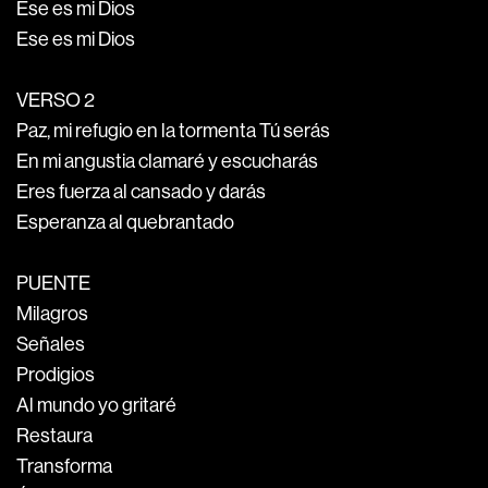
Ese es mi Dios
Ese es mi Dios
VERSO 2
Paz, mi refugio en la tormenta Tú serás
En mi angustia clamaré y escucharás
Eres fuerza al cansado y darás
Esperanza al quebrantado
PUENTE
Milagros
Señales
Prodigios
Al mundo yo gritaré
Restaura
Transforma