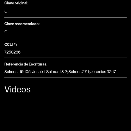
Clave original:
C
Clave recomendada:
C
CCLI #:
7258286
Referencia de Escrituras:
Salmos 119:105; Josué 1; Salmos 18:2; Salmos 27:1; Jeremías 32:17
Videos