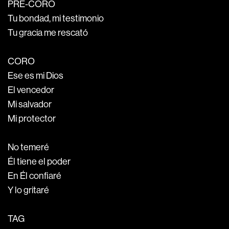
PRE-CORO
Tu bondad, mi testimonio
Tu gracia me rescató
CORO
Ese es mi Dios
El vencedor
Mi salvador
Mi protector
No temeré
Él tiene el poder
En Él confiaré
Y lo gritaré
TAG