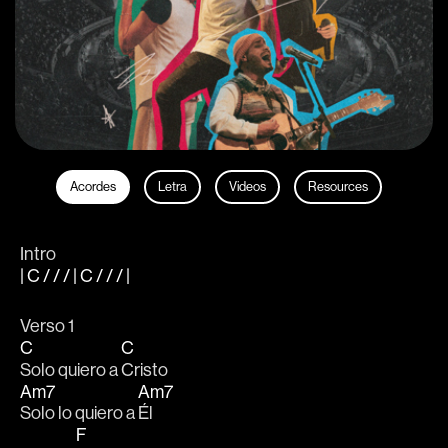
Acordes
Letra
Videos
Resources
Intro
| C / / / | C / / / |
Verso 1
C
C
Solo quiero a 
Cristo
Am7
Am7
Solo lo quiero a 
Él
F