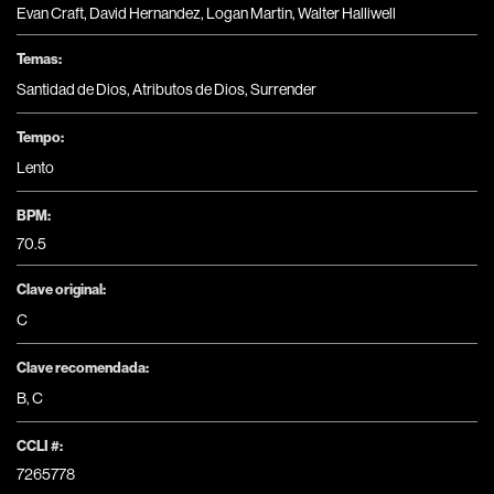
Evan Craft, David Hernandez, Logan Martin, Walter Halliwell
Temas:
Santidad de Dios
,
Atributos de Dios
,
Surrender
Tempo:
Lento
BPM:
70.5
Clave original:
C
Clave recomendada:
B
,
C
CCLI #:
7265778