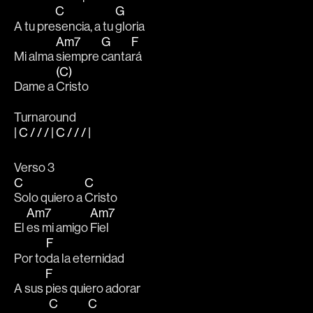
C
G
A tu pre
sencia, a tu 
gloria 
Am7
G
F
Mi alma 
siempre 
canta
rá 
(C)
Dame a 
Cristo
Turnaround
| C / / / | C / / / |
Verso 3
C
C
Solo quiero a 
Cristo
Am7
Am7
El 
es mi amigo 
Fiel
F
Por to
da la eternidad
F
A sus 
pies quiero adorar
C
C