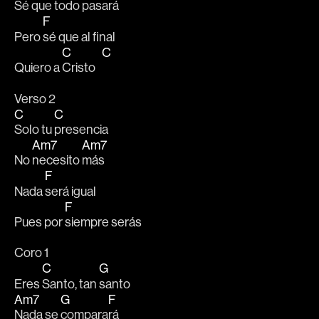
Sé que 
todo pasará 
F
Pero 
sé que al final
C
C
Quiero a 
Cristo   
Verso 2
C
C
Solo tu 
presencia 
Am7
Am7
No 
necesito 
más 
F
Nada 
será igual
F
Pues por 
siempre serás 
Coro 1
C
G
Eres 
Santo, tan 
santo
Am7
G
F
Nada se 
compara
rá 