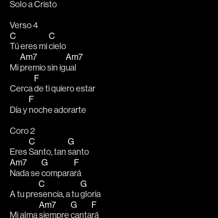
Solo a 
Cristo   
Verso 4
C
C
Tú eres mi 
cielo
Am7
Am7
Mi 
premio sin ig
ual
F
Cerca 
de ti quiero estar
F
Día y 
noche adorarte
Coro 2
C
G
Eres 
Santo, tan 
santo
Am7
G
F
Nada se 
compara
rá 
C
G
A tu pre
sencia, a tu 
gloria 
Am7
G
F
Mi alma 
siempre 
canta
rá 