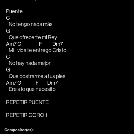
Puente
C
   No tengo nada más 
G
   Que ofrecerte mi Rey
Am7
G
F
Dm7
   Mi 
vida te en
trego 
Cristo
C
   No hay nada mejor
G
   Que postrarme a tus pies
Am7
G
F
Dm7
   Ere
s lo que 
nece
sito 
REPETIR PUENTE
REPETIR CORO 1
Compositor(es):