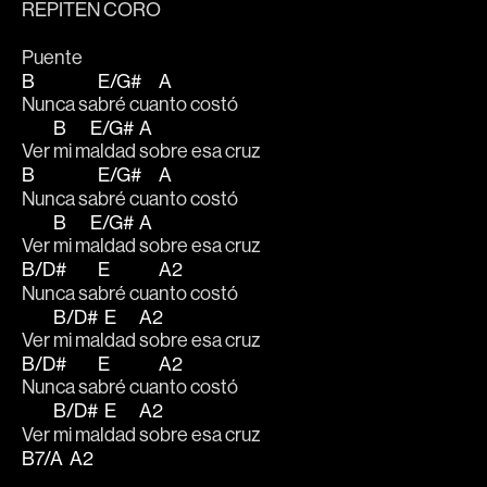
REPITEN CORO
Puente
B
E/G#
A
Nunca sa
bré cua
nto costó 
B
E/G#
A
Ver 
mi m
aldad 
sobre esa cruz
B
E/G#
A
Nunca sa
bré cua
nto costó 
B
E/G#
A
Ver 
mi m
aldad 
sobre esa cruz
B/D#
E
A2
Nunca sa
bré cua
nto costó 
B/D#
E
A2
Ver 
mi mal
dad 
sobre esa cruz
B/D#
E
A2
Nunca sa
bré cua
nto costó 
B/D#
E
A2
Ver 
mi mal
dad 
sobre esa cruz
B7/A A2