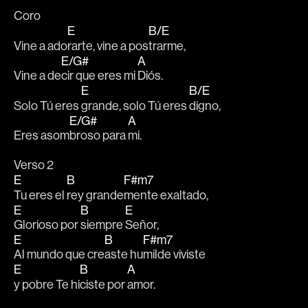
Coro
E
B/E
Vine a ado
rarte, vine a pos
trarme, 
E/G#
A
Vine a de
cir que eres mi 
Diós.
E
B/E
Solo Tú eres 
grande, solo Tú eres 
digno,
E/G#
A
Eres asom
broso para 
mi.
Verso 2
E
B
F#m7
Tu eres el 
rey grande
mente exaltado, 
E
B
E
Glorioso por 
siempre 
Señor,
E
B
F#m7
Al mundo que cre
aste hu
milde viviste
E
B
A
y pobre Te hi
ciste por 
amor.