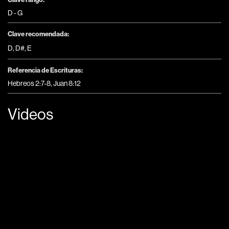
D - G
Clave recomendada:
D
,
D#
,
E
Referencia de Escrituras:
Hebreos 2:7-8, Juan 8:12
Videos