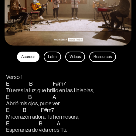
Acordes
Letra
Videos
Resources
Verso 1
E
B
F#m7
Tú eres la 
luz, que bri
lló en las tinieblas,
E
B
A
Abrió mis 
ojos, pude 
ver
E
B
F#m7
Mi cora
zón ado
ra Tu hermosura, 
E
B
A
Esperanza de 
vida ere
s Tú.