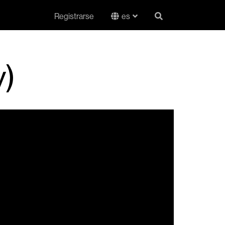
Registrarse
es
y)