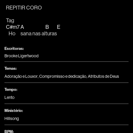
REPITIR CORO
Tag
C#m7
A
B
E
   Ho
sana nas al
turas
Escritoras:
Brooke Ligertwood
Temas:
Adoração e Louvor
,
Compromisso e dedicação
,
Atributos de Deus
Tempo:
Lento
Ministério:
Hillsong
BPM: