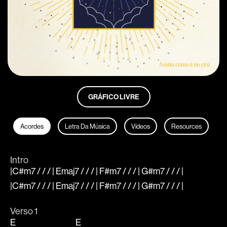
GRÁFICO LIVRE
Acordes
Letra Da Música
Vídeos
Resources
Intro
|C#m7 / / / | Emaj7 / / / | F#m7 / / / | G#m7 / / / |
|C#m7 / / / | Emaj7 / / / | F#m7 / / / | G#m7 / / / |
Verso 1
E
E