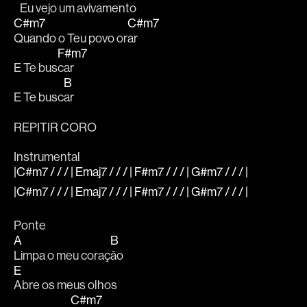
   Eu vejo um aviva
mento
C#m7
C#m7
Quando o Teu povo or
ar
F#m7
E Te bus
car 
B
E Te busc
ar
REPITIR CORO
Instrumental
|C#m7 / / / | Emaj7 / / / | F#m7 / / / | G#m7 / / / |
|C#m7 / / / | Emaj7 / / / | F#m7 / / / | G#m7 / / / |
Ponte
A
B
Limpa o meu coraç
ão
E
Abre os meus olhos
C#m7