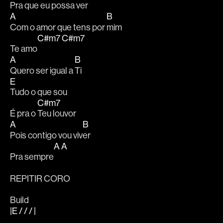
Pra que eu 
possa ver
A
B
Com o amor que tens por 
mim
C#m7
C#m7
Te amo
A
B
Quero ser igual a 
Ti
E
Tudo o que sou
C#m7
É pra o 
Teu louvor
A
B
Pois contigo vou viv
er
A
A
Pra sempre
REPITIR CORO
Build
|E / / / |