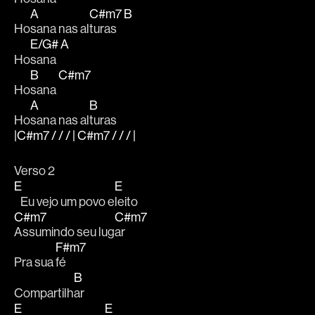
A
C#m7
B
Ho
sana nas al
turas
E/G#
A
Ho
sana 
B
C#m7
Ho
sana 
A
B
Ho
sana nas al
turas
|C#m7 / / / | C#m7 / / / |
Verso 2
E
E
   Eu vejo um povo e
leito
C#m7
C#m7
Assumindo seu lug
ar
F#m7
Pra sua 
fé 
B
Compartilh
ar
E
E