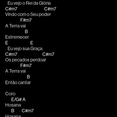
   Eu vejo o Rei da 
Glória
C#m7
C#m7
Vindo com o Seu po
der
F#m7
A Terra 
vai 
B
Estremec
er
E
E
   Eu vejo sua 
Graça 
C#m7
C#m7
Os pecados perdo
ar 
F#m7
A Terra 
vai 
B
Então cant
ar
Coro
E/G#
A
Ho
sana 
B
C#m7
Ho
sana 