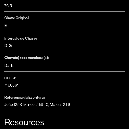
76.5
Chave Original:
E
Intervalo de Chave:
D-G
Chave(s) recomendada(s):
D#
,
E
CCLI #:
7166561
Referência da Escritura:
João 12:13, Marcos 11:9-10, Mateus 21:9
Resources