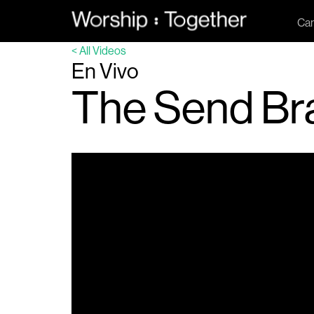
Ca
< All Videos
En Vivo
The Send Br