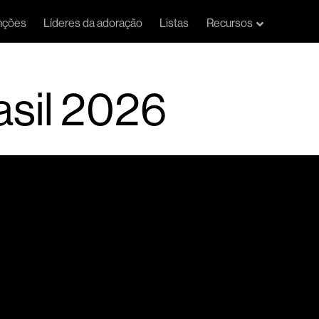
nções
Líderes da adoração
Listas
Recursos
asil 2026